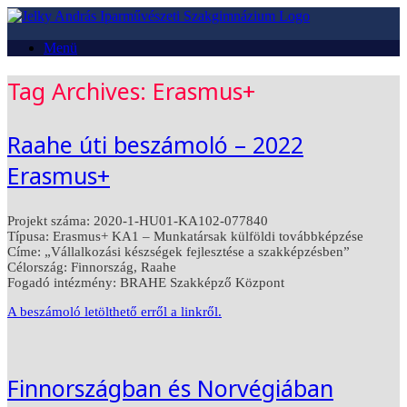
Menü
Tag Archives:
Erasmus+
Raahe úti beszámoló – 2022
Erasmus+
Projekt száma: 2020-1-HU01-KA102-077840
Típusa: Erasmus+ KA1 – Munkatársak külföldi továbbképzése
Címe: „Vállalkozási készségek fejlesztése a szakképzésben”
Célország: Finnország, Raahe
Fogadó intézmény: BRAHE Szakképző Központ
A beszámoló letölthető erről a linkről.
Finnországban és Norvégiában