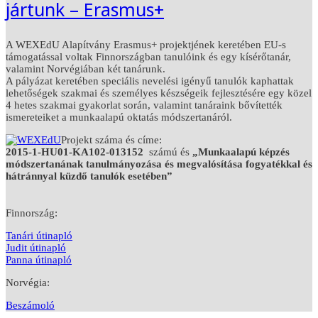
jártunk – Erasmus+
A WEXEdU Alapítvány Erasmus+ projektjének keretében EU-s
támogatással voltak Finnországban tanulóink és egy kísérőtanár,
valamint Norvégiában két tanárunk.
A pályázat keretében speciális nevelési igényű tanulók kaphattak
lehetőségek szakmai és személyes készségeik fejlesztésére egy közel
4 hetes szakmai gyakorlat során, valamint tanáraink bővítették
ismereteiket a munkaalapú oktatás módszertanáról.
Projekt száma és címe:
2015-1-HU01-KA102-013152
számú és
„Munkaalapú képzés
módszertanának tanulmányozása és megvalósítása fogyatékkal és
hátránnyal küzdő tanulók esetében”
Finnország:
Tanári útinapló
Judit útinapló
Panna útinapló
Norvégia:
Beszámoló